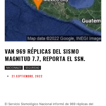
VAN 969 RÉPLICAS DEL SISMO
MAGNITUD 7.7, REPORTA EL SSN.
NACIONALES
SEGURIDAD
21 SEPTIEMBRE, 2022
Facebook
Twitter
Pinterest
W
El Servicio Sismológico Nacional informó de 969 réplicas del