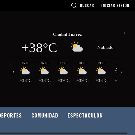
BUSCAR
INICIAR SESION
Ciudad Juárez
+38°C
Nublado
15:00
16:00
17:00
18:00
19:00
20:00
‹
›
+38°C
+38°C
+39°C
+39°C
+38°C
+38°C
DEPORTES
COMUNIDAD
ESPECTACULOS