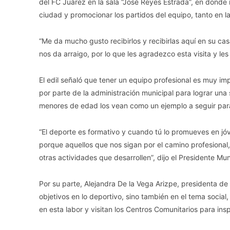
del FC Juárez en la sala “José Reyes Estrada”, en donde r
ciudad y promocionar los partidos del equipo, tanto en l
“Me da mucho gusto recibirlos y recibirlas aquí en su ca
nos da arraigo, por lo que les agradezco esta visita y le
El edil señaló que tener un equipo profesional es muy im
por parte de la administración municipal para lograr una 
menores de edad los vean como un ejemplo a seguir para 
“El deporte es formativo y cuando tú lo promueves en j
porque aquellos que nos sigan por el camino profesional
otras actividades que desarrollen”, dijo el Presidente Mun
Por su parte, Alejandra De la Vega Arizpe, presidenta de
objetivos en lo deportivo, sino también en el tema socia
en esta labor y visitan los Centros Comunitarios para insp