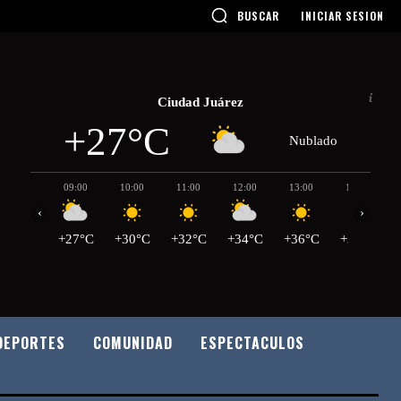
BUSCAR
INICIAR SESION
Ciudad Juárez
+27°C
Nublado
09:00
10:00
11:00
12:00
13:00
14:00
‹
›
+27°C
+30°C
+32°C
+34°C
+36°C
+38°C
DEPORTES
COMUNIDAD
ESPECTACULOS