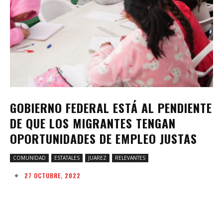
GOBIERNO FEDERAL ESTÁ AL PENDIENTE
DE QUE LOS MIGRANTES TENGAN
OPORTUNIDADES DE EMPLEO JUSTAS
COMUNIDAD
ESTATALES
JUAREZ
RELEVANTES
27 OCTUBRE, 2022
Facebook
Twitter
Pinterest
W