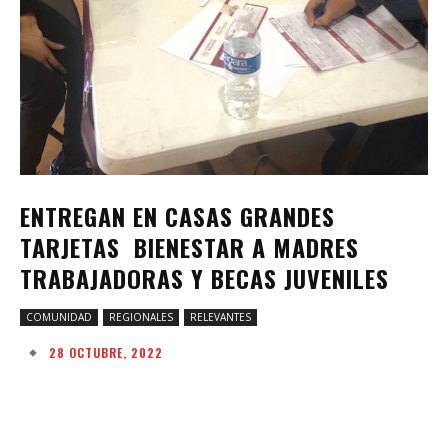
ENTREGAN EN CASAS GRANDES
TARJETAS BIENESTAR A MADRES
TRABAJADORAS Y BECAS JUVENILES
COMUNIDAD
REGIONALES
RELEVANTES
28 OCTUBRE, 2022
Facebook
Twitter
Pinterest
W