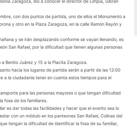
olonia Zaragoza, dio a conocer el director de Limpia, Gibran
iembre, con dos puntos de partida, uno de ellos el Monumento a
rona y otro en la Plaza Zaragoza, en la calle Ramón Rayón y
 mañana y se irán desplazando conforme se vayan llenando, es
teón San Rafael, por la dificultad que tienen algunas personas
a Benito Juárez y 15 a la Placita Zaragoza.
anto hacia los lugares de partida serán a partir de las 12:00
de a la ciudadanía tener en cuenta estos tiempos para el
transporte para las personas mayores o que tengan dificultad
a fosa de los familiares.
lar es dar todas las facilidades y hacer que el evento sea lo
estar con un módulo en los panteones San Rafael, Colinas del
e tengan la dificultad de identificar la fosa de su familiar,