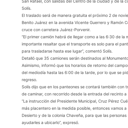
San Rafael, con salidas del Centro de la ciudad y de la c
Solís.
El traslado será de manera gratuita el próximo 2 de nov
Benito Juárez en la avenida Vicente Guerrero y Ramón Co
cruce con carretera Juárez-Porvenir.
“El primer camión habrá de llegar como a las 6:30 de la
importante resaltar que el transporte es solo para el pan
para trasladarse hasta ese lugar”, comentó Solís.
Detalló que 35 camiones serán destinados al Monumento 
Asimismo, informó que los horarios de retorno del campos
del mediodía hasta las 6:00 de la tarde, por lo que se pi
regreso.
Solís dijo que en los panteones se contará también con 
de caminar, con recorrido desde la entrada del recinto a l
“La instrucción del Presidente Municipal, Cruz Pérez Cuél
más placentero en la medida posible, entonces vamos a 
Desierto y de la colonia Chaveña, para que las personas qu
ayudarles a ubicarlo”, expresó.