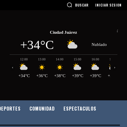
BUSCAR
INICIAR SESION
Ciudad Juárez
+34°C
Nublado
12:00
13:00
14:00
15:00
16:00
17:00
‹
›
+34°C
+36°C
+38°C
+39°C
+39°C
+39°C
DEPORTES
COMUNIDAD
ESPECTACULOS