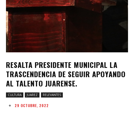
RESALTA PRESIDENTE MUNICIPAL LA
TRASCENDENCIA DE SEGUIR APOYANDO
AL TALENTO JUARENSE.
CULTURA
JUAREZ
RELEVANTES
29 OCTUBRE, 2022
Facebook
Twitter
Pinterest
W