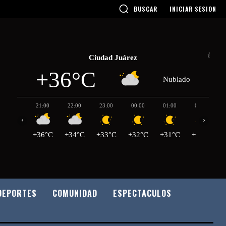
BUSCAR
INICIAR SESION
Ciudad Juárez
+36°C
Nublado
21:00
22:00
23:00
00:00
01:00
02:00
‹
›
+36°C
+34°C
+33°C
+32°C
+31°C
+29°C
DEPORTES
COMUNIDAD
ESPECTACULOS