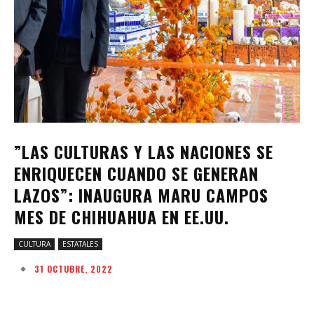
”LAS CULTURAS Y LAS NACIONES SE
ENRIQUECEN CUANDO SE GENERAN
LAZOS”: INAUGURA MARU CAMPOS
MES DE CHIHUAHUA EN EE.UU.
CULTURA
ESTATALES
31 OCTUBRE, 2022
Facebook
Twitter
Pinterest
W