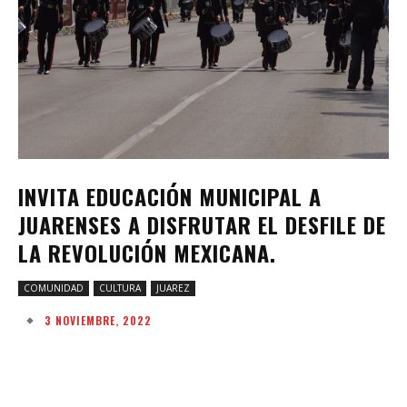
INVITA EDUCACIÓN MUNICIPAL A
JUARENSES A DISFRUTAR EL DESFILE DE
LA REVOLUCIÓN MEXICANA.
COMUNIDAD
CULTURA
JUAREZ
3 NOVIEMBRE, 2022
Facebook
Twitter
Pinterest
W