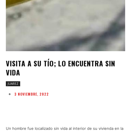
VISITA A SU TÍO; LO ENCUENTRA SIN
VIDA
JUAREZ
3 NOVIEMBRE, 2022
Facebook
Twitter
Pinterest
W
Un hombre fue localizado sin vida al interior de su vivienda en la