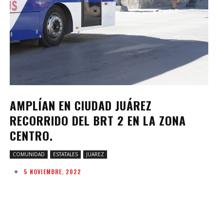
AMPLÍAN EN CIUDAD JUÁREZ
RECORRIDO DEL BRT 2 EN LA ZONA
CENTRO.
COMUNIDAD
ESTATALES
JUAREZ
5 NOVIEMBRE, 2022
Facebook
Twitter
Pinterest
W