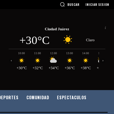
BUSCAR
INICIAR SESION
Ciudad Juárez
+30°C
Claro
10:00
11:00
12:00
13:00
14:00
15:00
‹
›
+30°C
+32°C
+34°C
+36°C
+38°C
+39°C
DEPORTES
COMUNIDAD
ESPECTACULOS