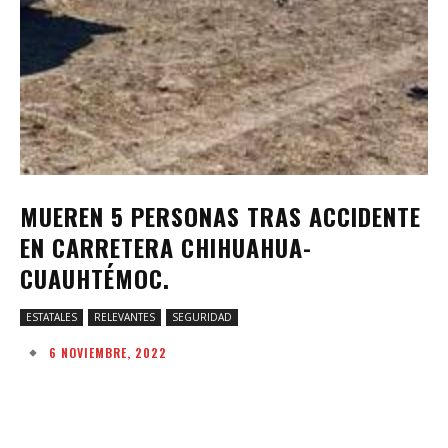
MUEREN 5 PERSONAS TRAS ACCIDENTE
EN CARRETERA CHIHUAHUA-
CUAUHTÉMOC.
ESTATALES
RELEVANTES
SEGURIDAD
6 NOVIEMBRE, 2022
Facebook
Twitter
Pinterest
W