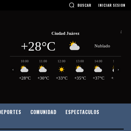
BUSCAR
INICIAR SESION
Ciudad Juárez
+28°C
Nublado
10:00
11:00
12:00
13:00
14:00
15:00
‹
›
+28°C
+30°C
+33°C
+35°C
+37°C
+38°C
DEPORTES
COMUNIDAD
ESPECTACULOS