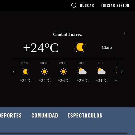
BUSCAR
INICIAR SESION
Ciudad Juárez
+24°C
Claro
07:00
08:00
09:00
10:00
11:00
12:00
‹
›
+24°C
+24°C
+26°C
+29°C
+31°C
+33°C
DEPORTES
COMUNIDAD
ESPECTACULOS