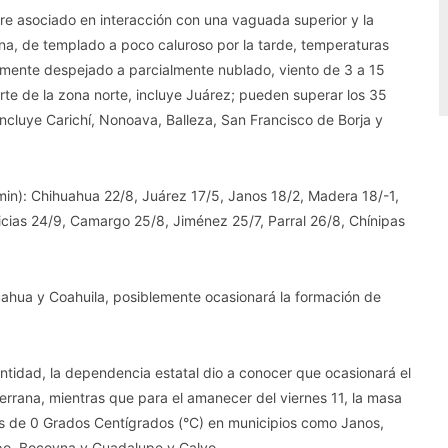
aire asociado en interacción con una vaguada superior y la
ana, de templado a poco caluroso por la tarde, temperaturas
rmente despejado a parcialmente nublado, viento de 3 a 15
te de la zona norte, incluye Juárez; pueden superar los 35
incluye Carichí, Nonoava, Balleza, San Francisco de Borja y
in): Chihuahua 22/8, Juárez 17/5, Janos 18/2, Madera 18/-1,
cias 24/9, Camargo 25/8, Jiménez 25/7, Parral 26/8, Chínipas
huahua y Coahuila, posiblemente ocasionará la formación de
 entidad, la dependencia estatal dio a conocer que ocasionará el
errana, mientras que para el amanecer del viernes 11, la masa
res de 0 Grados Centígrados (°C) en municipios como Janos,
o, Bocoyna y Guadalupe y Calvo.