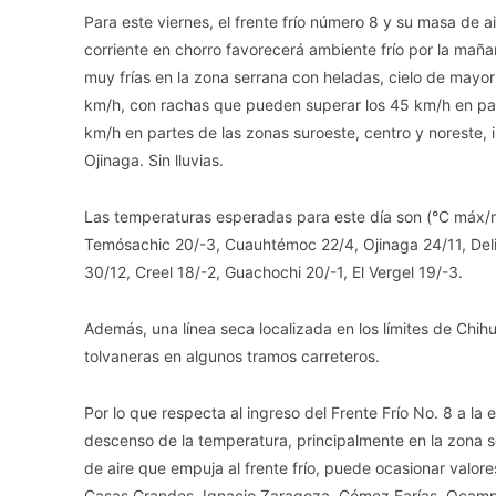
Para este viernes, el frente frío número 8 y su masa de 
corriente en chorro favorecerá ambiente frío por la mañ
muy frías en la zona serrana con heladas, cielo de mayo
km/h, con rachas que pueden superar los 45 km/h en par
km/h en partes de las zonas suroeste, centro y noreste, 
Ojinaga. Sin lluvias.
Las temperaturas esperadas para este día son (°C máx/m
Temósachic 20/-3, Cuauhtémoc 22/4, Ojinaga 24/11, Deli
30/12, Creel 18/-2, Guachochi 20/-1, El Vergel 19/-3.
Además, una línea seca localizada en los límites de Chi
tolvaneras en algunos tramos carreteros.
Por lo que respecta al ingreso del Frente Frío No. 8 a la
descenso de la temperatura, principalmente en la zona s
de aire que empuja al frente frío, puede ocasionar valo
Casas Grandes, Ignacio Zaragoza, Gómez Farías, Ocamp