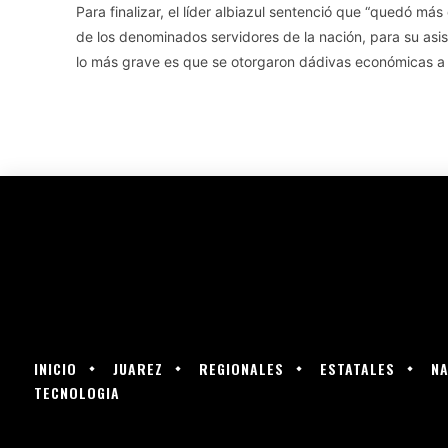
Para finalizar, el líder albiazul sentenció que “quedó má
de los denominados servidores de la nación, para su asi
lo más grave es que se otorgaron dádivas económicas a l
INICIO
JUAREZ
REGIONALES
ESTATALES
NA
TECNOLOGIA