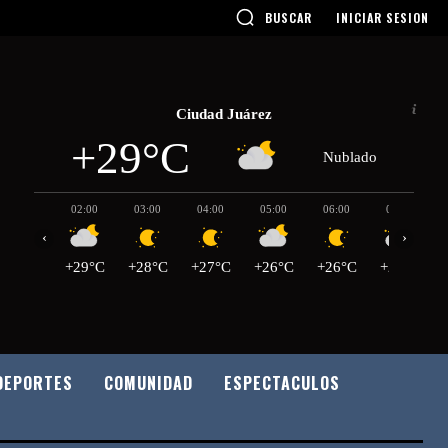
BUSCAR
INICIAR SESION
Ciudad Juárez
+29°C
Nublado
02:00
03:00
04:00
05:00
06:00
07:00
‹
›
+29°C
+28°C
+27°C
+26°C
+26°C
+25°C
DEPORTES
COMUNIDAD
ESPECTACULOS