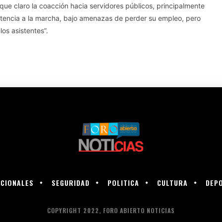
s que claro la coacción hacia servidores públicos, principalmente
stencia a la marcha, bajo amenazas de perder su empleo, pero
os asistentes”.
CIONALES
SEGURIDAD
POLITICA
CULTURA
DEP
COPYRIGHT 2022, FORO ABIERTO NOTICIAS