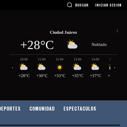
BUSCAR
INICIAR SESION
Ciudad Juárez
+28°C
Nublado
10:00
11:00
12:00
13:00
14:00
15:00
‹
›
+28°C
+30°C
+33°C
+35°C
+37°C
+38°C
DEPORTES
COMUNIDAD
ESPECTACULOS