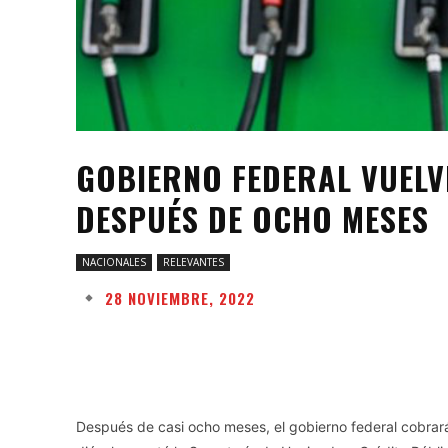
GOBIERNO FEDERAL VUELVE
DESPUÉS DE OCHO MESES
NACIONALES
RELEVANTES
28 NOVIEMBRE, 2022
Facebook
Twitter
Share
Después de casi ocho meses, el gobierno federal cobrará