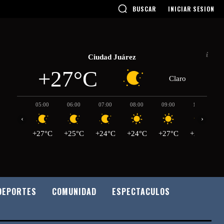
BUSCAR
INICIAR SESION
Ciudad Juárez
+27°C
Claro
05:00
06:00
07:00
08:00
09:00
10:00
‹
›
+27°C
+25°C
+24°C
+24°C
+27°C
+29°C
DEPORTES
COMUNIDAD
ESPECTACULOS