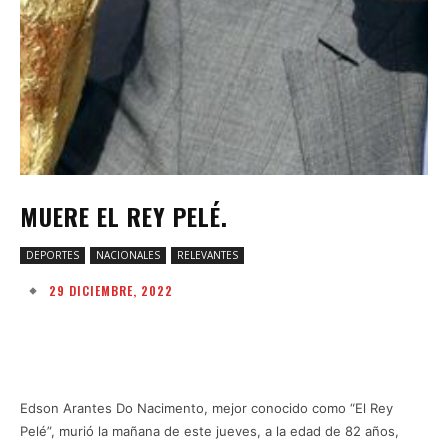
MUERE EL REY PELÉ.
DEPORTES
NACIONALES
RELEVANTES
29 DICIEMBRE, 2022
Facebook
Twitter
Pinterest
W
Edson Arantes Do Nacimento, mejor conocido como “El Rey
Pelé”, murió la mañana de este jueves, a la edad de 82 años,