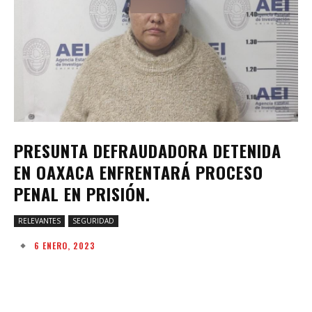
PRESUNTA DEFRAUDADORA DETENIDA
EN OAXACA ENFRENTARÁ PROCESO
PENAL EN PRISIÓN.
RELEVANTES
SEGURIDAD
6 ENERO, 2023
Facebook
Twitter
Pinterest
W