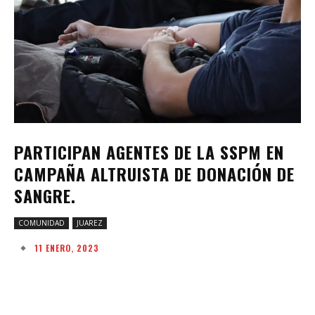
PARTICIPAN AGENTES DE LA SSPM EN
CAMPAÑA ALTRUISTA DE DONACIÓN DE
SANGRE.
COMUNIDAD
JUAREZ
11 ENERO, 2023
Facebook
Twitter
Pinterest
W