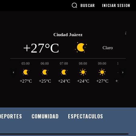
BUSCAR
INICIAR SESION
Ciudad Juárez
+27°C
Claro
05:00
06:00
07:00
08:00
09:00
10:00
‹
›
+27°C
+25°C
+24°C
+24°C
+27°C
+29°C
DEPORTES
COMUNIDAD
ESPECTACULOS