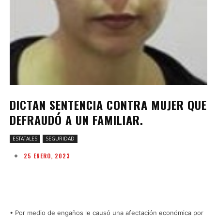
DICTAN SENTENCIA CONTRA MUJER QUE
DEFRAUDÓ A UN FAMILIAR.
ESTATALES
SEGURIDAD
25 ENERO, 2023
Facebook
Twitter
Pinterest
W
• Por medio de engaños le causó una afectación económica por