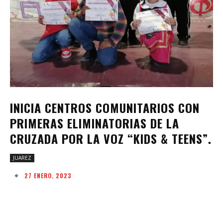
INICIA CENTROS COMUNITARIOS CON
PRIMERAS ELIMINATORIAS DE LA
CRUZADA POR LA VOZ “KIDS & TEENS”.
JUAREZ
27 ENERO, 2023
Facebook
Twitter
Pinterest
W