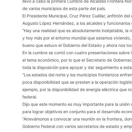
llevó a cabo la primera Cumbre de Alcaldes Frontera Nor
de varios municipios de esta parte del país.
El Presidente Municipal, Cruz Pérez Cuéllar, anfitrión de
Augusto López Hernández, a los alcaldes y funcionarios d
“Hay una realidad que es absolutamente inobjetable, la rea
y hoy más por el entorno mundial que estamos viviendo,
bueno que estuvo el Gobierno del Estado y ahora nos toca
En la cumbre se contó con cuatro presentaciones sobre l
el tema económico, por lo que el Secretario de Gobernac
toda la disposición para apoyar y dar seguimiento a est
“Los estados del norte y los municipios fronterizos enfr
poca disponibilidad que se presten a la operación logíst
ejemplo, por la disponibilidad de energía eléctrica que n
federal.
Dijo que este momento es muy importante para la unión de
para lograr objetivos en conjunto para el desarrollo econ
“Atrevámonos a convocar una reunión en la frontera, don
Gobierno Federal con varios secretarios de estado y emp