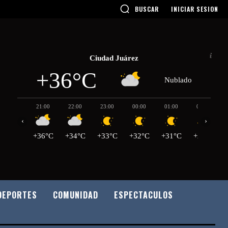
BUSCAR
INICIAR SESION
Ciudad Juárez
+36°C
Nublado
21:00
22:00
23:00
00:00
01:00
02:00
‹
›
+36°C
+34°C
+33°C
+32°C
+31°C
+29°C
DEPORTES
COMUNIDAD
ESPECTACULOS