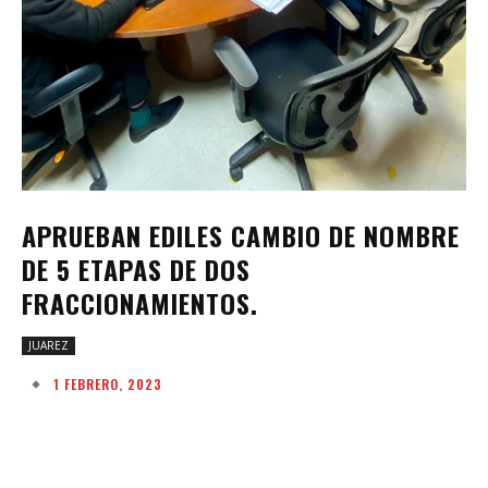
APRUEBAN EDILES CAMBIO DE NOMBRE
DE 5 ETAPAS DE DOS
FRACCIONAMIENTOS.
JUAREZ
1 FEBRERO, 2023
Facebook
Twitter
Pinterest
W