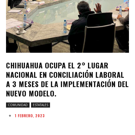
CHIHUAHUA OCUPA EL 2° LUGAR
NACIONAL EN CONCILIACIÓN LABORAL
A 3 MESES DE LA IMPLEMENTACIÓN DEL
NUEVO MODELO.
COMUNIDAD
ESTATALES
1 FEBRERO, 2023
Facebook
Twitter
Pinterest
W