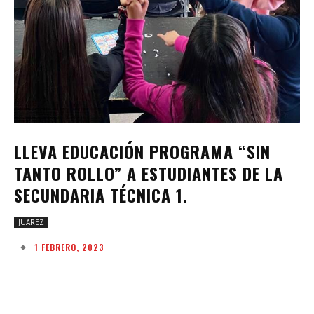
LLEVA EDUCACIÓN PROGRAMA “SIN
TANTO ROLLO” A ESTUDIANTES DE LA
SECUNDARIA TÉCNICA 1.
JUAREZ
1 FEBRERO, 2023
Facebook
Twitter
Pinterest
W