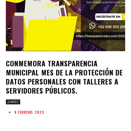
CONMEMORA TRANSPARENCIA
MUNICIPAL MES DE LA PROTECCIÓN DE
DATOS PERSONALES CON TALLERES A
SERVIDORES PÚBLICOS.
JUAREZ
8 FEBRERO, 2023
Facebook
Twitter
Pinterest
W