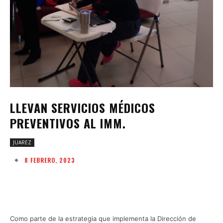
LLEVAN SERVICIOS MÉDICOS
PREVENTIVOS AL IMM.
JUAREZ
8 FEBRERO, 2023
Facebook
Twitter
Pinterest
W
Como parte de la estrategia que implementa la Dirección de