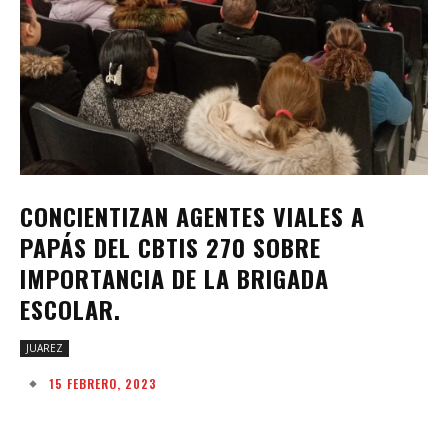
CONCIENTIZAN AGENTES VIALES A
PAPÁS DEL CBTIS 270 SOBRE
IMPORTANCIA DE LA BRIGADA
ESCOLAR.
JUAREZ
15 FEBRERO, 2023
Facebook
Twitter
Pinterest
W