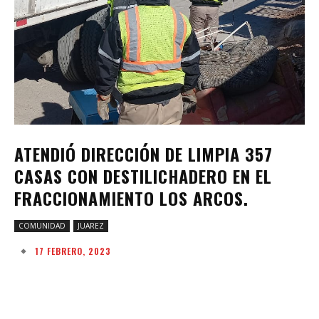
ATENDIÓ DIRECCIÓN DE LIMPIA 357
CASAS CON DESTILICHADERO EN EL
FRACCIONAMIENTO LOS ARCOS.
COMUNIDAD
JUAREZ
17 FEBRERO, 2023
Facebook
Twitter
Pinterest
W