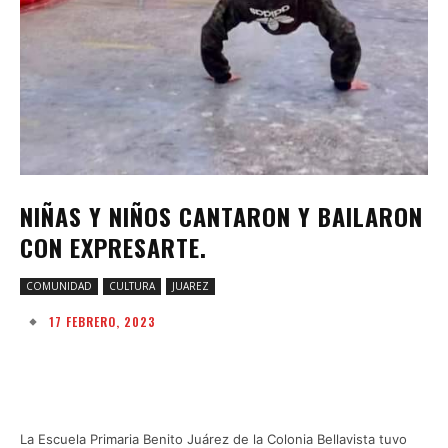
NIÑAS Y NIÑOS CANTARON Y BAILARON
CON EXPRESARTE.
COMUNIDAD
CULTURA
JUAREZ
17 FEBRERO, 2023
Facebook
Twitter
Pinterest
W
La Escuela Primaria Benito Juárez de la Colonia Bellavista tuvo