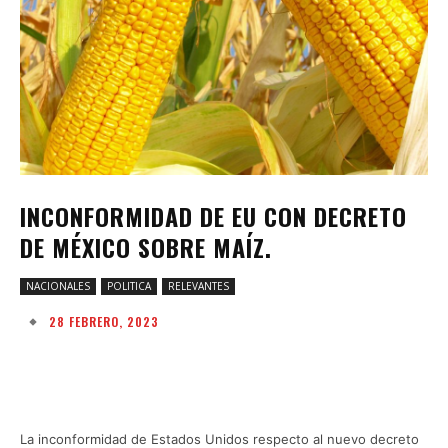
INCONFORMIDAD DE EU CON DECRETO
DE MÉXICO SOBRE MAÍZ.
NACIONALES
POLITICA
RELEVANTES
28 FEBRERO, 2023
Facebook
Twitter
Pinterest
W
La inconformidad de Estados Unidos respecto al nuevo decreto