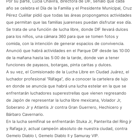
Por su parte, Lucía Chavira, directora de DIF, señaló que cada
año se celebra el Día de la Familia y el Presidente Municipal, Cruz
Pérez Cuéllar pidió que todas las áreas propongamos actividades
que permitan que las familias juarenses puedan disfrutar ese día.
Se trata de una función de lucha libre, donde DIF llevará dulces
para los niños, una cámara 360 para que se tomen fotos y
comida, con la intención de generar espacios de convivencia.
Anunció que habrá actividades en el Parque DIF desde las 10:00
de la mañana hasta las 5:00 de la tarde, donde van a tener
funciones de payasos, botargas, pinta caritas y dulces.
A su vez, el Comisionado de la Lucha Libre en Ciudad Juárez, el
luchador profesional “Ráfaga”, dio a conocer la cartelera de lujo
en donde se anuncia que habrá una lucha estelar en la que se
enfrentarán luchadores superestrellas que vienen regresando
de Japón de representar la lucha libre mexicana, Volador Jr,
Soberano Jr y Atlantis Jr contra Gran Guerrero, Hechicero y
Bárbaro Cavernario.
En la lucha semifinal se enfrentarán Stuka Jr, Panterita del Ring jr
y Rafaga jr, actual campeón absoluto de nuestra ciudad, contra
Gemelo Diablo I, Gemelo Diablo II y Samuray VIP.