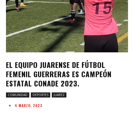
EL EQUIPO JUARENSE DE FÚTBOL
FEMENIL GUERRERAS ES CAMPEÓN
ESTATAL CONADE 2023.
COMUNIDAD
DEPORTES
JUAREZ
4 MARZO, 2023
Facebook
Twitter
Pinterest
W