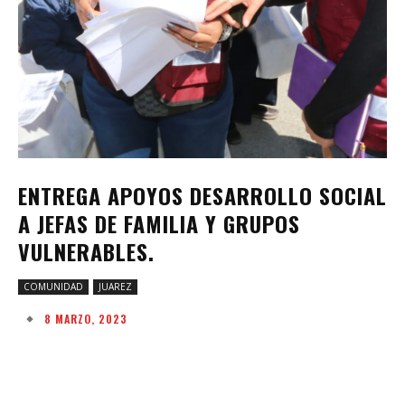
ENTREGA APOYOS DESARROLLO SOCIAL
A JEFAS DE FAMILIA Y GRUPOS
VULNERABLES.
COMUNIDAD
JUAREZ
8 MARZO, 2023
Facebook
Twitter
Pinterest
W