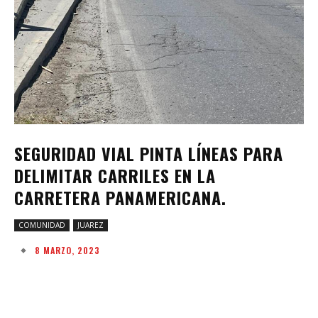
SEGURIDAD VIAL PINTA LÍNEAS PARA
DELIMITAR CARRILES EN LA
CARRETERA PANAMERICANA.
COMUNIDAD
JUAREZ
8 MARZO, 2023
Facebook
Twitter
Pinterest
W