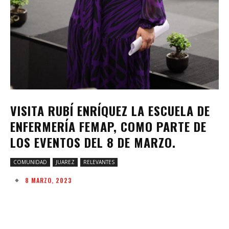
VISITA RUBÍ ENRÍQUEZ LA ESCUELA DE
ENFERMERÍA FEMAP, COMO PARTE DE
LOS EVENTOS DEL 8 DE MARZO.
COMUNIDAD
JUAREZ
RELEVANTES
8 MARZO, 2023
Facebook
Twitter
Pinterest
W