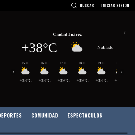
BUSCAR
INICIAR SESION
Ciudad Juárez
+38°C
Nublado
15:00
16:00
17:00
18:00
19:00
20:00
‹
›
+38°C
+38°C
+39°C
+39°C
+38°C
+38°C
DEPORTES
COMUNIDAD
ESPECTACULOS