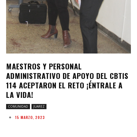
MAESTROS Y PERSONAL
ADMINISTRATIVO DE APOYO DEL CBTIS
114 ACEPTARON EL RETO ¡ÉNTRALE A
LA VIDA!
COMUNIDAD
JUAREZ
15 MARZO, 2023
Facebook
Twitter
Pinterest
W