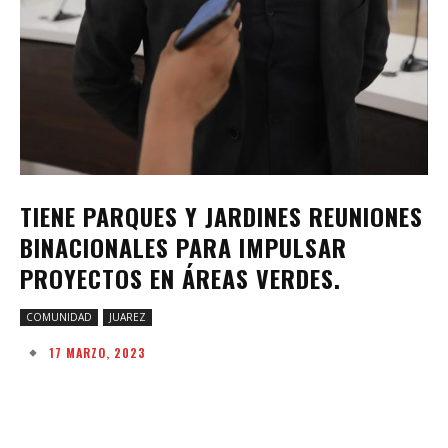
TIENE PARQUES Y JARDINES REUNIONES
BINACIONALES PARA IMPULSAR
PROYECTOS EN ÁREAS VERDES.
COMUNIDAD
JUAREZ
17 MARZO, 2023
Facebook
Twitter
Pinterest
W