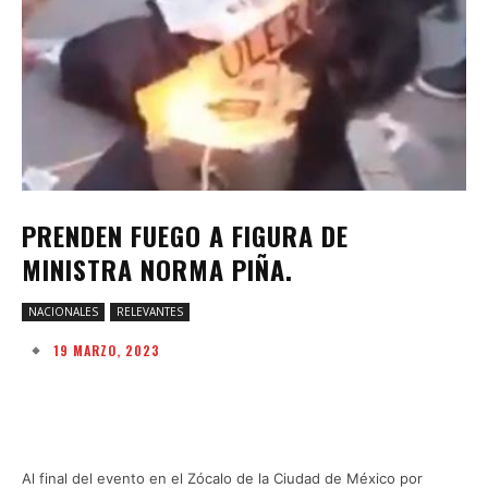
PRENDEN FUEGO A FIGURA DE
MINISTRA NORMA PIÑA.
NACIONALES
RELEVANTES
19 MARZO, 2023
Facebook
Twitter
Pinterest
W
Al final del evento en el Zócalo de la Ciudad de México por