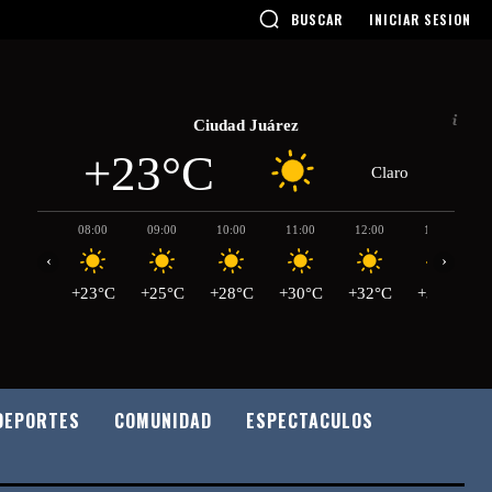
BUSCAR
INICIAR SESION
Ciudad Juárez
+23°C
Claro
08:00
09:00
10:00
11:00
12:00
13:00
‹
›
+23°C
+25°C
+28°C
+30°C
+32°C
+34°C
DEPORTES
COMUNIDAD
ESPECTACULOS