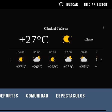
BUSCAR
INICIAR SESION
Ciudad Juárez
+27°C
Claro
04:00
05:00
06:00
07:00
08:00
09:00
‹
›
+27°C
+26°C
+26°C
+25°C
+25°C
+27°C
DEPORTES
COMUNIDAD
ESPECTACULOS