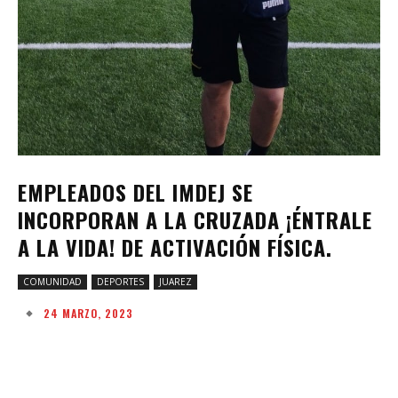
EMPLEADOS DEL IMDEJ SE
INCORPORAN A LA CRUZADA ¡ÉNTRALE
A LA VIDA! DE ACTIVACIÓN FÍSICA.
COMUNIDAD
DEPORTES
JUAREZ
24 MARZO, 2023
Facebook
Twitter
Pinterest
W