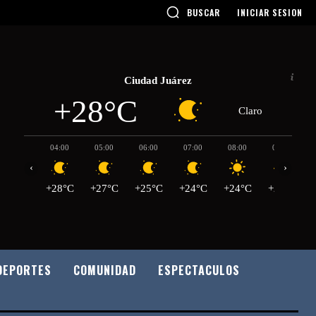
BUSCAR
INICIAR SESION
Ciudad Juárez
+28°C
Claro
04:00
05:00
06:00
07:00
08:00
09:00
‹
›
+28°C
+27°C
+25°C
+24°C
+24°C
+27°C
DEPORTES
COMUNIDAD
ESPECTACULOS