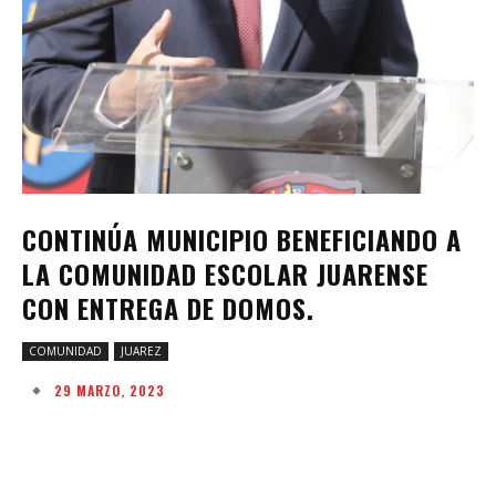
CONTINÚA MUNICIPIO BENEFICIANDO A
LA COMUNIDAD ESCOLAR JUARENSE
CON ENTREGA DE DOMOS.
COMUNIDAD
JUAREZ
29 MARZO, 2023
Facebook
Twitter
Pinterest
W